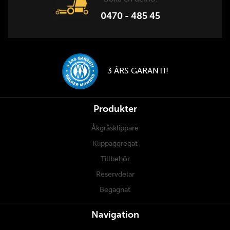
0470 - 485 45
3 ÅRS GARANTI!
Produkter
Åkgräsklippare
Klippaggregat
Tillbehör
Reservdelar
Begagnat
Navigation