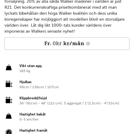
försäljning, 20% av alla sålda Walker maskiner i världen är just
R21. Det konkurrenskraftiga prisetkombinerat med att man
lyckats bibehållan den höga Walker kvalitén och dess unika
köregenskaper har möjliggjort att modellen blivit en storsäljare
världen över. Låt dig likt 1000-tals kunder världens över
imponeras av Walkers senaste nyhet!
Fr.
0kr
kr/mån
Vikt utan agg
183 kg
Hjulbas
99cm / 236cm / 107cm
Klippbredd/höjd
36" (91cm) - 48" (122 cm), 3 aggregat / 1"(2,5cm) - 4"(10cm)
Hastighet bakåt
0-5 km/tim
Hastighet framåt