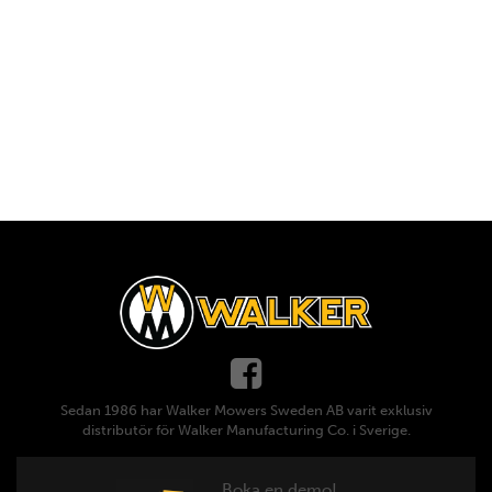
Sedan 1986 har Walker Mowers Sweden AB varit exklusiv
distributör för Walker Manufacturing Co. i Sverige.
Boka en demo!