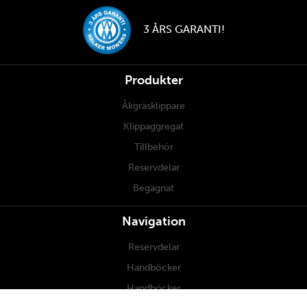
3 ÅRS GARANTI!
Produkter
Åkgräsklippare
Klippaggregat
Tillbehör
Reservdelar
Begagnat
Navigation
Reservdelar
Handböcker
Handböcker