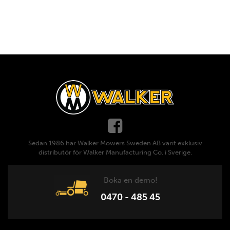
Sedan 1986 har Walker Mowers Sweden AB varit exklusiv
distributör för Walker Manufacturing Co. i Sverige.
Boka en demo!
0470 - 485 45