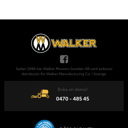
Sedan 1986 har Walker Mowers Sweden AB varit exklusiv
distributör för Walker Manufacturing Co. i Sverige.
Boka en demo!
0470 - 485 45