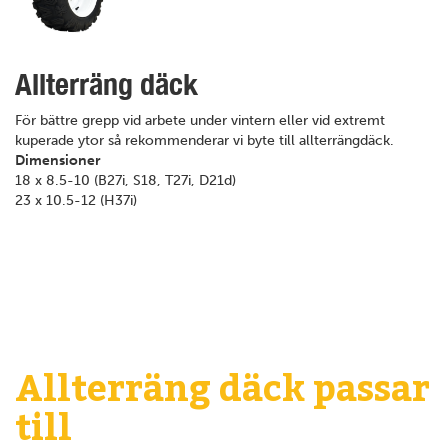
Allterräng däck
För bättre grepp vid arbete under vintern eller vid extremt
kuperade ytor så rekommenderar vi byte till allterrängdäck.
Dimensioner
18 x 8.5-10 (B27i, S18, T27i, D21d)
23 x 10.5-12 (H37i)
Allterräng däck passar
till