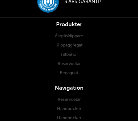
3 ÅRS GARANTI!
Produkter
Åkgräsklippare
Klippaggregat
Tillbehör
Reservdelar
Begagnat
Navigation
Reservdelar
Handböcker
Handböcker
Underhåll
Om oss