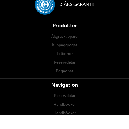
3 ÅRS GARANTI!
Produkter
Åkgräsklippare
Klippaggregat
Tillbehör
Reservdelar
Begagnat
Navigation
Reservdelar
Handböcker
Handböcker
Underhåll