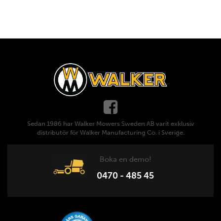
Sedan 1986 har Walker Mowers Sweden AB varit exklusiv
distributör för Walker Manufacturing Co. i Sverige.
Boka en demo!
0470 - 485 45