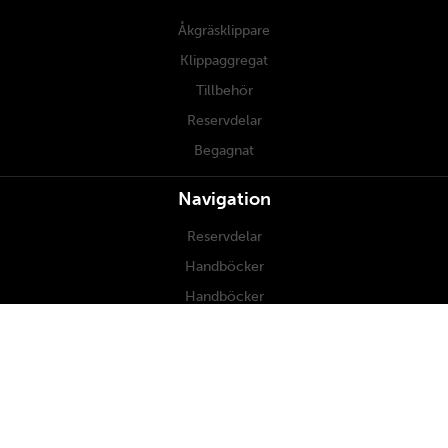
Åkgräsklippare
Klippaggregat
Tillbehör
Reservdelar
Begagnat
Navigation
Reservdelar
Handböcker
Handböcker
Underhåll
Om oss
Kontakt
Återförsäljare