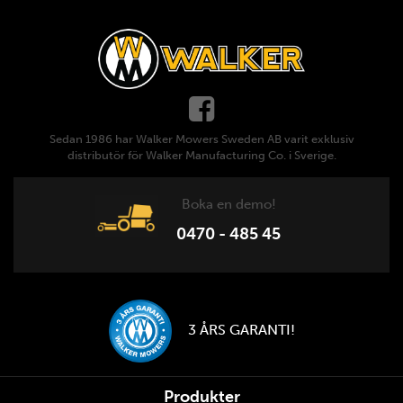
Sedan 1986 har Walker Mowers Sweden AB varit exklusiv
distributör för Walker Manufacturing Co. i Sverige.
Boka en demo!
0470 - 485 45
3 ÅRS GARANTI!
Produkter