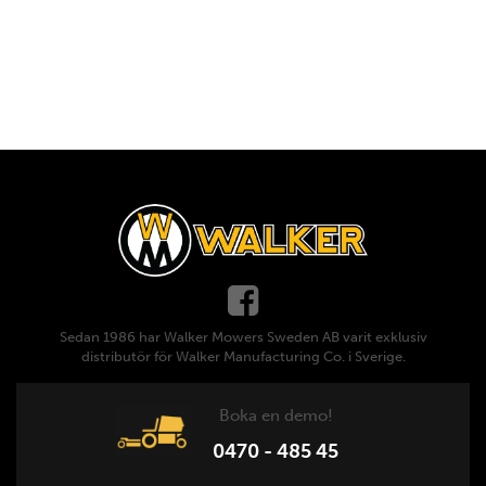
Sedan 1986 har Walker Mowers Sweden AB varit exklusiv
distributör för Walker Manufacturing Co. i Sverige.
Boka en demo!
0470 - 485 45