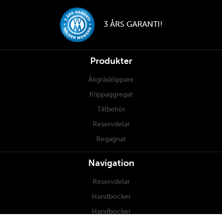
3 ÅRS GARANTI!
Produkter
Åkgräsklippare
Klippaggregat
Tillbehör
Reservdelar
Begagnat
Navigation
Reservdelar
Handböcker
Handböcker