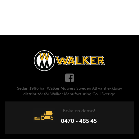
Sedan 1986 har Walker Mowers Sweden AB varit exklusiv
distributör för Walker Manufacturing Co. i Sverige.
Boka en demo!
0470 - 485 45