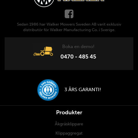
Sedan 1986 har Walker Mowers Sweden AB varit exklusiv
distributör för Walker Manufacturing Co. i Sverige.
Boka en demo!
0470 - 485 45
3 ÅRS GARANTI!
Produkter
Åkgräsklippare
Klippaggregat