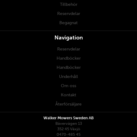
Tillbehör
Reservdelar
Begagnat
Navigation
Reservdelar
Handböcker
Handböcker
Underhåll
Om oss
Kontakt
Återförsäljare
Walker Mowers Sweden AB
Bävervägen 13
352 45 Växjö
0470-485 45