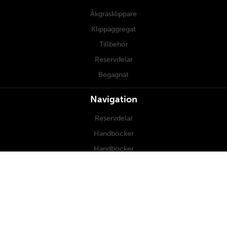
Åkgräsklippare
Klippaggregat
Tillbehör
Reservdelar
Begagnat
Navigation
Reservdelar
Handböcker
Handböcker
Underhåll
Om oss
Kontakt
Återförsäljare