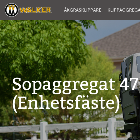
ÅKGRÄSKLIPPARE
KLIPPAGGREG
Sopaggregat 47
(Enhetsfäste)