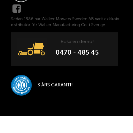
Sedan 1986 har Walker Mowers Sweden AB varit exklusiv
distributör för Walker Manufacturing Co. i Sverige.
Boka en demo!
0470 - 485 45
3 ÅRS GARANTI!