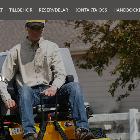
AT
TILLBEHÖR
RESERVDELAR
KONTAKTA OSS
HANDBÖCK
"