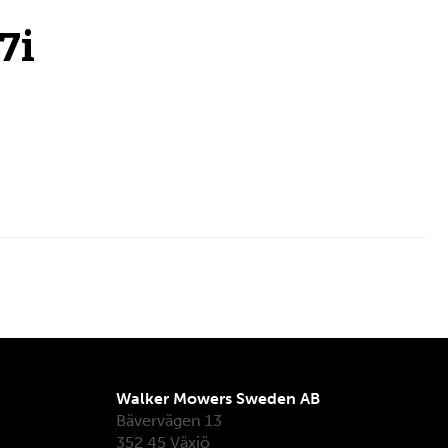
7i
Walker Mowers Sweden AB
Bävervägen 13
352 45 Växjö