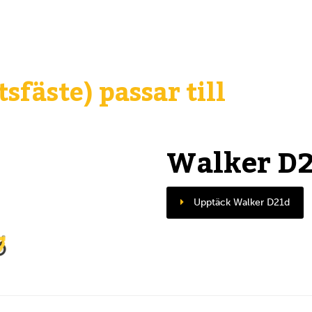
sfäste) passar till
Walker D
Upptäck Walker D21d