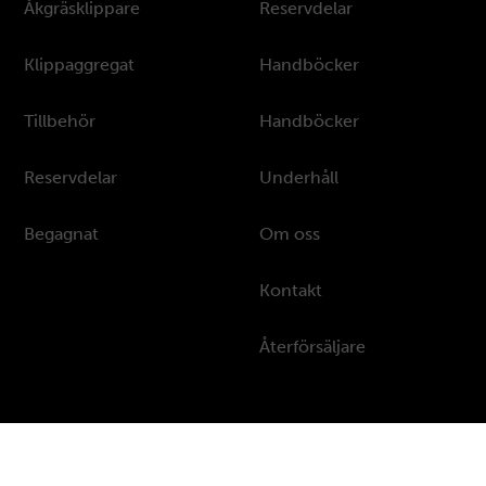
Åkgräsklippare
Reservdelar
Klippaggregat
Handböcker
Tillbehör
Handböcker
Reservdelar
Underhåll
Begagnat
Om oss
Kontakt
Återförsäljare
Integritetspolicy & Cookies
Hemsida skapad av HL Design & Media AB