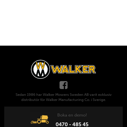
Sedan 1986 har Walker Mowers Sweden AB varit exklusiv
distributör för Walker Manufacturing Co. i Sverige.
Boka en demo!
0470 - 485 45