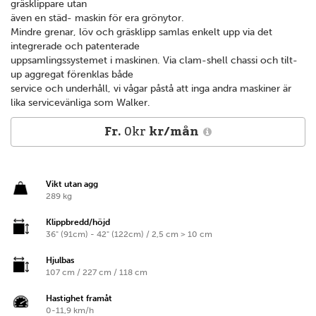
gräsklippare utan
även en städ- maskin för era grönytor.
Mindre grenar, löv och gräsklipp samlas enkelt upp via det
integrerade och patenterade
uppsamlings­systemet i maskinen. Via clam-shell chassi och tilt-
up aggregat förenklas både
service och underhåll, vi vågar påstå att inga andra maskiner är
lika servicevänliga som Walker.
Fr.
0kr
kr/mån
Vikt utan agg
289 kg
Klippbredd/höjd
36" (91cm) - 42" (122cm) / 2,5 cm > 10 cm
Hjulbas
107 cm / 227 cm / 118 cm
Hastighet framåt
0-11,9 km/h