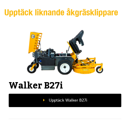
Upptäck liknande åkgräsklippare
Walker B27i
Upptäck Walker B27i